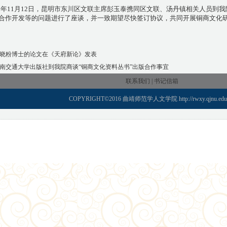
5
年
11
月
12
日，昆明市东川区文联主席彭玉泰携同区文联、汤丹镇相关人员到我
合作开发等的问题进行了座谈，并一致期望尽快签订协议，共同开展铜商文化
晓粉博士的论文在《天府新论》发表
南交通大学出版社到我院商谈“铜商文化资料丛书”出版合作事宜
联系我们 |
书记信箱
COPYRIGHT©2016 曲靖师范学人文学院 http://rwxy.qjnu.edu.