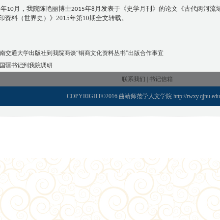
年
月，我院陈艳丽博士
年
月发表于《史学月刊》的论文《古代两河流
5
10
2015
8
印资料（世界史）》2015年第10期全文转载。
南交通大学出版社到我院商谈“铜商文化资料丛书”出版合作事宜
国疆书记到我院调研
联系我们 |
书记信箱
COPYRIGHT©2016 曲靖师范学人文学院 http://rwxy.qjnu.edu.